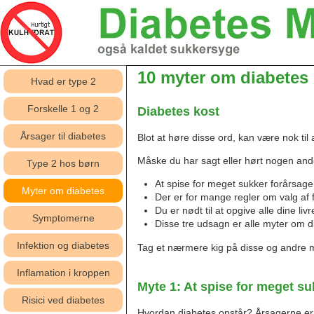
10 myter om diabetes
Hvad er type 2
Forskelle 1 og 2
Diabetes kost
Årsager til diabetes
Blot at høre disse ord, kan være nok til 
Måske du har sagt eller hørt nogen anden
Type 2 hos børn
At spise for meget sukker forårsage
Myter om diabetes
Der er for mange regler om valg af 
Du er nødt til at opgive alle dine liv
Symptomerne
Disse tre udsagn er alle myter om d
Infektion og diabetes
Tag et nærmere kig på disse og andre my
Inflamation i kroppen
Myte 1: At spise for meget su
Risici ved diabetes
Hvordan diabetes opstår? Årsagerne er ik