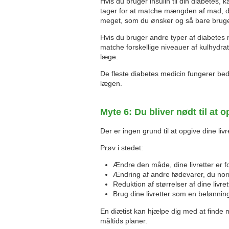
Hvis du bruger insulin til din diabetes,
tager for at matche mængden af ​​mad, d
meget, som du ønsker og så bare bruge m
Hvis du bruger andre typer af diabetes me
matche forskellige niveauer af kulhydrat
læge.
De fleste diabetes medicin fungerer bed
lægen.
Myte 6: Du bliver nødt til at o
Der er ingen grund til at opgive dine liv
Prøv i stedet:
Ændre den måde, dine livretter er f
Ændring af andre fødevarer, du nor
Reduktion af størrelser af dine livret
Brug dine livretter som en belønning
En diætist kan hjælpe dig med at finde m
måltids planer.