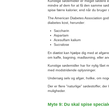
Kunstige sødemidler er meget sødere e
mindre af dem for at få den samme sødme
spise færre kalorier, end når du bruger 
The American Diabetes Association godk
diabetes kost, herunder:
Saccharin
Aspartam
Acesulfam kalium
Sucralose
En diætist kan hjælpe dig med at afgøre
om kaffe, bagning, madlavning, eller and
Kunstige sødemidler har for nylig fåe
med modstridende oplysninger.
Undersøg selv og afgør, hvilke, om noge
Der er flere "naturlige" sødestoffer, 
muligheder.
Myte 9: Du skal spise special