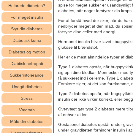
spise for meget sukker er usandsynligt 
Helbrede diabetes?
diabetes, når noget forstyrrer din krops
For meget insulin
For at forstå hvad der sker, når du har d
nedbryder meget af den mad, du spiser ti
Styr din diabetes
forsyne dine celler med energi.
Diabetisk koma
Hormonet insulin bliver lavet i bugspytkir
glukose til brændstof.
Diabetes og motion
Her er de mest almindelige typer af di
Diabtisk nefropati
Type 1 diabetes opstår, når bugspytkirtl
sig op i dine blodkar. Mennesker med ty
Sukkerintolerance
få sukkeret ind i cellerne. Type 1 diabet
Forskere siger, at det kan forekomme,
Undgå diabetes
Type 2-diabetes opstår, når bugspytkirtle
Stress
insulin der ikke virker korrekt, eller beg
Overvægt gør type 2 diabetes mere tilbø
Vægttab
af enhver alder.
Måle din diabetes
Gestationel diabetes opstår under gravi
under graviditeten forhindrer insulin i 