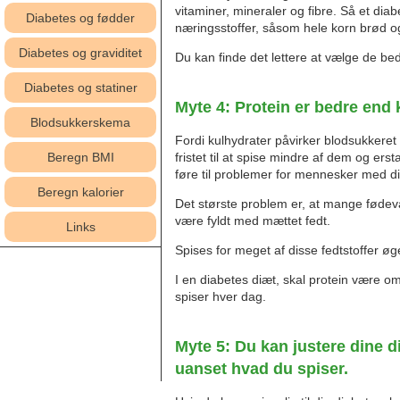
vitaminer, mineraler og fibre. Så et dia
Diabetes og fødder
næringsstoffer, såsom hele korn brød og
Diabetes og graviditet
Du kan finde det lettere at vælge de be
Diabetes og statiner
Myte 4: Protein er bedre end 
Blodsukkerskema
Fordi kulhydrater påvirker blodsukkeret 
fristet til at spise mindre af dem og er
Beregn BMI
føre til problemer for mennesker med d
Beregn kalorier
Det største problem er, at mange fødev
være fyldt med mættet fedt.
Links
Spises for meget af disse fedtstoffer øg
I en diabetes diæt, skal protein være o
spiser hver dag.
Myte 5: Du kan justere dine 
uanset hvad du spiser.