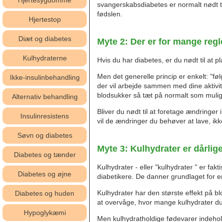
Hjertesygdomme
svangerskabsdiabetes er normalt nødt til
fødslen.
Hjertestop
Diæt og diabetes
Myte 2: Der er for mange regl
Kulhydraterne
Hvis du har diabetes, er du nødt til at p
Men det generelle princip er enkelt: "fø
Ikke-insulinbehandling
der vil arbejde sammen med dine aktivite
blodsukker så tæt på normalt som mulig
Alternativ behandling
Bliver du nødt til at foretage ændringe
Insulinresistens
vil de ændringer du behøver at lave, i
Søvn og diabetes
Myte 3: Kulhydrater er dårlige
Diabetes og tænder
Kulhydrater - eller "kulhydrater " er fa
Diabetes og øjne
diabetikere. De danner grundlaget for en
Kulhydrater har den største effekt på bl
Diabetes og huden
at overvåge, hvor mange kulhydrater du 
Hypoglykæmi
Men kulhydratholdige fødevarer indehol